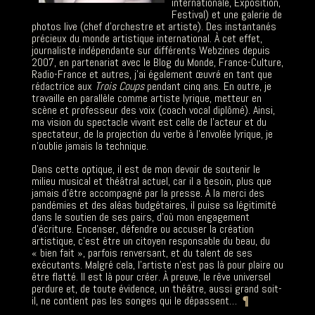
internationale, Exposition,
Festival) et une galerie de
photos live (chef d’orchestre et artiste). Des instantanés
précieux du monde artistique international. À cet effet,
journaliste indépendante sur différents Webzines depuis
2007, en partenariat avec le Blog du Monde, France-Culture,
Radio-France et autres, j’ai également œuvré en tant que
rédactrice aux
Trois Coups
pendant cinq ans. En outre, je
travaille en parallèle comme artiste lyrique, metteur en
scène et professeur des voix (coach vocal diplômé). Ainsi,
ma vision du spectacle vivant est celle de l’acteur et du
spectateur, de la projection du verbe à l’envolée lyrique, je
n’oublie jamais la technique.
Dans cette optique, il est de mon devoir de soutenir le
milieu musical et théâtral actuel, car il a besoin, plus que
jamais d’être accompagné par la presse. À la merci des
pandémies et des aléas budgétaires, il puise sa légitimité
dans le soutien de ses pairs, d’où mon engagement
d’écriture. Encenser, défendre ou accuser la création
artistique, c’est être un citoyen responsable du beau, du
« bien fait », parfois renversant, et du talent de ses
exécutants. Malgré cela, l’artiste n’est pas là pour plaire ou
être flatté. II est là pour créer. À preuve, le rêve universel
perdure et, de toute évidence, un théâtre, aussi grand soit-
il, ne contient pas les songes qui le dépassent…
¶