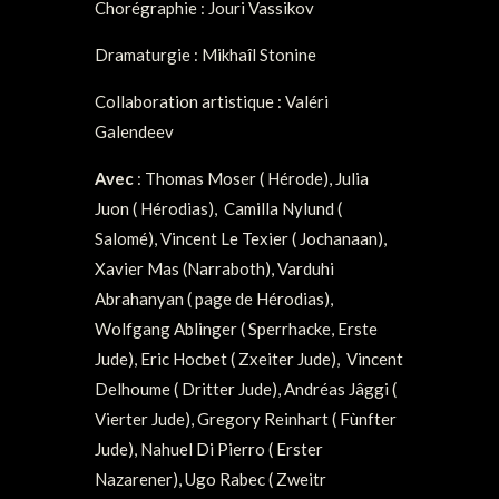
Chorégraphie : Jouri Vassikov
Dramaturgie : Mikhaîl Stonine
Collaboration artistique : Valéri
Galendeev
Avec
: Thomas Moser ( Hérode), Julia
Juon ( Hérodias), Camilla Nylund (
Salomé), Vincent Le Texier ( Jochanaan),
Xavier Mas (Narraboth), Varduhi
Abrahanyan ( page de Hérodias),
Wolfgang Ablinger ( Sperrhacke, Erste
Jude), Eric Hocbet ( Zxeiter Jude), Vincent
Delhoume ( Dritter Jude), Andréas Jâggi (
Vierter Jude), Gregory Reinhart ( Fùnfter
Jude), Nahuel Di Pierro ( Erster
Nazarener), Ugo Rabec ( Zweitr